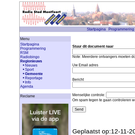
Startpagina
Programmering
Menu
Startpagina
Stuur dit document naar
Programmering
RSM
Note: Meerdere ontvangers moeten 
Radiobingo
Regionieuws
Uw Email adres
Nieuws
Sport
Gemeente
Reportage
Bericht
Info
Agenda
Menselijke controle:
Reclame
Om spam tegen te gaan controleren we
Geplaatst op:12-11-2