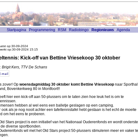
Startpagina
Programmering
RSM
Radiobingo
Regionieuws
Agenda
atst op:30-09-2024
werkt op:30-09-2024 15:15
eltennis: Kick-off van Bettine Vriesekoop 30 oktober
: Brigit Kers, TTV De Schans
is zover! Op
woensdagmiddag 30 oktober komt Bettine Vriesekoop
naar Sporthal
and, Bovenkerkweg 80 in Montfoort!!
eeft hier een kick-off aan 50-plussers om te laten zien hoe leuk het is om te
ltennissen.
 mensen hebben al wel eens een balletje geslagen op een camping.
 ook als je nog nooit achter een tafeltennistafel hebt gestaan is het echt de moeite
d om het eens te proberen.
Old Stars project is een initiatief van het Nationaal Ouderenfonds en wordt onderst
 de diverse sportbonden.
Ouderenfonds wil met het Old Stars project 50-plussers stimuleren meer en vaker t
egen.