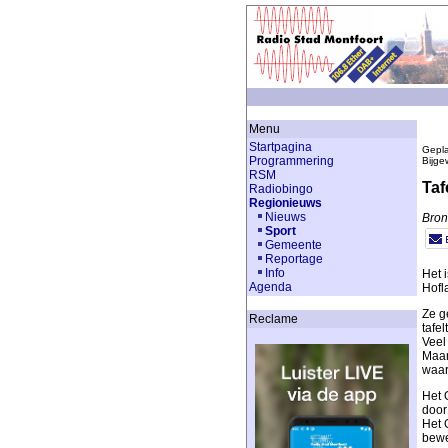
Menu
Startpagina
Gepla
Programmering
Bijge
RSM
Taf
Radiobingo
Regionieuws
Nieuws
Bron
Sport
Gemeente
Reportage
Info
Het 
Agenda
Hofl
Ze g
Reclame
tafe
Veel
Maar
waar
Het 
door
Het 
bew