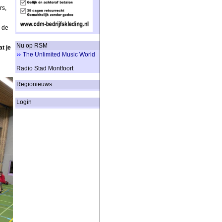
rs,
n de
Nu op RSM
t je
The Unlimited Music World
Radio Stad Montfoort
Regionieuws
Login