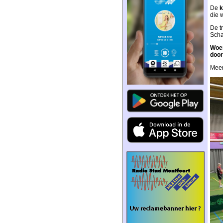
De
k
die w
De t
Scha
Woen
door
Meer