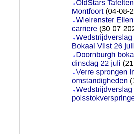
OldStars Tafelte
Montfoort
(04-08-2
Wielrenster Ellen
carriere
(30-07-20
Wedstrijdversla
Bokaal Vlist 26 jul
Doornburgh bokaa
dinsdag 22 juli
(21
Verre sprongen i
omstandigheden
(
Wedstrijdversla
polsstokverspring