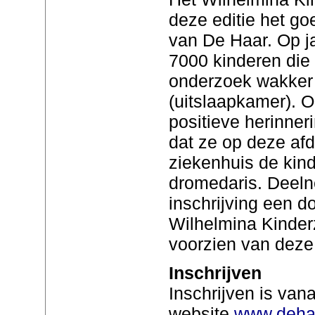
deze editie het g
van De Haar. Op ja
7000 kinderen die 
onderzoek wakker 
(uitslaapkamer). 
positieve herinner
dat ze op deze afde
ziekenhuis de kin
dromedaris. Deeln
inschrijving een d
Wilhelmina Kinder
voorzien van deze 
Inschrijven
Inschrijven is van
website
www.deha