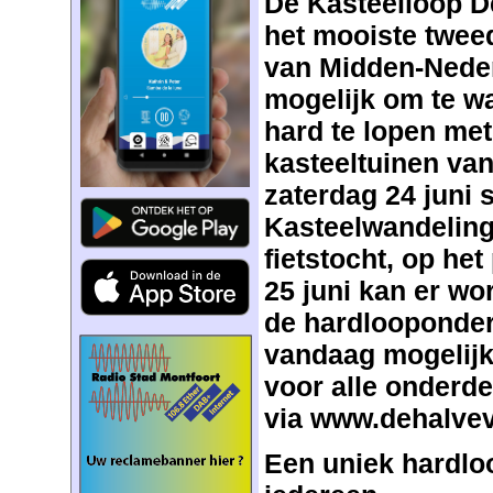
De Kasteelloop D
het mooiste twe
van Midden-Nederl
mogelijk om te wa
hard te lopen met 
kasteeltuinen va
zaterdag 24 juni 
Kasteelwandeling
fietstocht, op h
25 juni kan er w
de hardlooponder
vandaag mogelijk 
voor alle onderde
via
www.dehalvev
Een uniek hardl