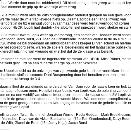
than Werrie door naar het middenveld. Dit bleek een gouden greep want Lopik kr
f dat moment de grip op de wedstrijd weer terug.
e 78e minuut werd Ardy de With onreglementair onderuit gelopen na een gave voor
Werrie maar de vrije trap leverde niets op. Daarna zorgde een lange inworp van
tendorst in de 82 e minuut voor gevaar maar deze werd ternauwernood tot corner
pt door HBOK. Lopik had duidelijk het slotoffensief ingezet en werd sterker en sterk
e 83e minuut kwam Lopik weer op voorsprong, een corner van Reddam werd snoei
kopt door Jacco Borst, 2-3. Toen de uitblinkende Jonathan Werrie in de 86 e minuu
f 20 meter de bal snoeihard en onhoudbaar langs keeper Dirven schoot en hierm
op het scorebord zette, waren de spelers, begeleiding en het fantastische publiek v
k terecht uitzinnig van vreugde en wist het dat de 2e klasse was bereikt.
e resterende minuten werd de ingebrachte stormram van HBOK, Mick Römer, met r
het veld gestuurd na een te harde charge op keeper Schimmel.
re Ubbels mocht na de ontvangst van zijn tweede gele kaart ook vertrekken. In de
dstollende slotfase scoorde Dani Braspenning door het benutten van een terecht
ekende strafschop de 3-4.
 daarna floot de uitstekende scheidsrechter Van Dam voor de laatste keer en trok L
hampagneflessen open. Het uitzinnige feestje van Lopik was de beloning van een 
oen en na een verblijf van slechts twee jaren in de derde klasse stoomt SV Lopik v
eerst in de geschiedenis door naar de tweede klasse! Wat een enorm compliment 
oor de goed georganiseerde dorpsvereniging en bovenal voor de gehele selectie e
leiding van Lopik!
elling Lopik: Twan Schimmel, Jonathan Werrie,, Reda Reddam, Mark Broekhuizen,
r Manschot, Dave van de Akker, Bas Landman (75e Tom Grootendorst), Davy Boon
 de With, Gianni de Bruin (46e Jordy Keja), Jacco Borst.