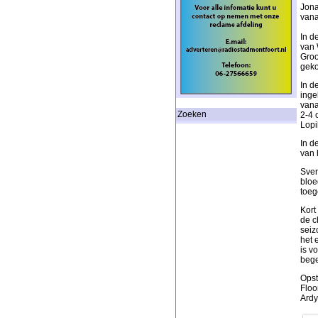
Jona
vana
In d
van 
Groo
geko
In d
inge
vana
Zoeken
2-4 
Lopi
In d
van 
Sver
bloe
toeg
Kort
de c
seiz
het 
is v
bege
Opst
Floo
Ardy