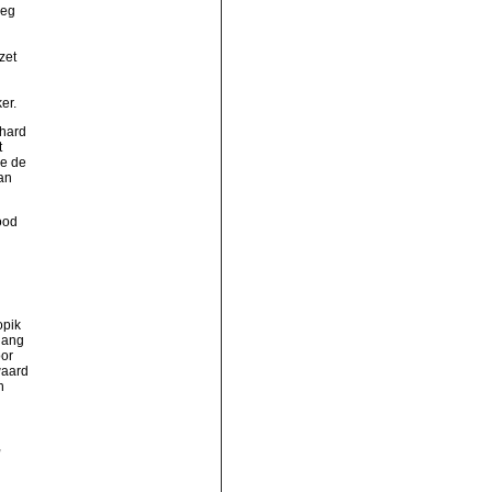
eeg
zet
er.
hard
t
ee de
an
ood
opik
lang
oor
waard
n
,