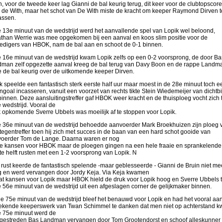
n, voor de tweede keer lag Gianni de bal keurig terug, dit keer voor de clubtopscore
 de With, maar het schot van De With miste de kracht om keeper Raymond Dirven t
assen.
e 13e minuut van de wedstrijd werd het aanvallende spel van Lopik wel beloond,
than Werrie was mee opgekomen bij een aanval en koos slim positie voor de
edigers van HBOK, nam de bal aan en schoot de 0-1 binnen.
e 16e minuut van de wedstrijd kwam Lopik zelfs op een 0-2 voorsprong, de door Ba
man zelf opgezette aanval kreeg de bal terug van Davy Boon en de rappe Landm
tte de bal keurig over de uitkomende keeper Dirven.
k speelde een fantastisch sterk eerste half uur maar moest in de 28e minuut toch e
ngoal incasseren, vanuit een voorzet van rechts tikte Stein Wiedemeijer van dichtbi
binnen. Deze aansluitingstreffer gaf HBOK weer kracht en de thuisploeg vocht zich 
e wedstrijd. Vooral de
k opkomende Sverre Ubbels was moeilijk af te stoppen voor Lopik.
e 36e minuut van de wedstrijd behoedde aanvoerder Mark Broekhuizen zijn ploeg 
tegentreffer toen hij zich met succes in de baan van een hard schot gooide van
oerder Tom de Lange. Daarna waren er nog
e kansen voor HBOK maar de ploegen gingen na een hele fraaie en sprankelende
te helft rusten met een 1-2 voorsprong van Lopik. N
 rust keerde de fantastisch spelende -maar geblesseerde - Gianni de Bruin niet me
g en werd vervangen door Jordy Keja. Via Keja kwamen
at kansen voor Lopik maar HBOK hield de druk voor Lopik hoog en Sverre Ubbels t
e 56e minuut van de wedstrijd uit een afgeslagen corner de gelijkmaker binnen.
de 75e minuut van de wedstrijd bleef het benauwd voor Lopik en had het vooral aan
tekende keeperswerk van Twan Schimmel te danken dat men niet op achterstand 
e 75e minuut werd de
estreden Bas Landman vervangen door Tom Grootendorst en schoof alleskunner