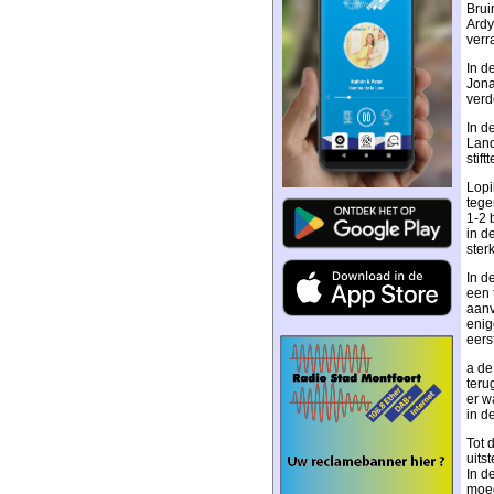
Brui
Ardy
verr
In d
Jona
verd
In d
Land
stif
Lopi
tege
1-2 
in d
ster
In d
een 
aanv
enig
eers
a de
teru
er w
in d
Tot 
uits
In d
moeg