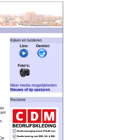
Kijken en luisteren
Live: Gemist:
Foto's:
Meer media mogelijkheden
Nieuws of tip opsturen
Reclame
der
nam
n.
 De