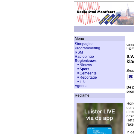
Menu
Startpagina
Gepla
Programmering
Bijge
RSM
s.v
Radiobingo
Regionieuws
kla
Nieuws
Sport
Bron
Gemeente
Reportage
Info
Agenda
De p
prom
Reclame
Hond
de r
dire
deze
Het 
rake
In d