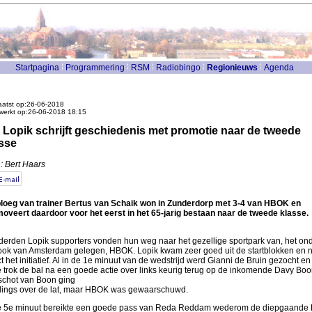
Startpagina
Programmering
RSM
Radiobingo
Regionieuws
Agenda
atst op:26-06-2018
werkt op:26-06-2018 18:15
. Lopik schrijft geschiedenis met promotie naar de tweede
sse
: Bert Haars
loeg van trainer Bertus van Schaik won in Zunderdorp met 3-4 van HBOK en
oveert daardoor voor het eerst in het 65-jarig bestaan naar de tweede klasse.
erden Lopik supporters vonden hun weg naar het gezellige sportpark van, het on
ook van Amsterdam gelegen, HBOK. Lopik kwam zeer goed uit de startblokken en 
ct het initiatief. Al in de 1e minuut van de wedstrijd werd Gianni de Bruin gezocht en
 trok de bal na een goede actie over links keurig terug op de inkomende Davy Boo
schot van Boon ging
lings over de lat, maar HBOK was gewaarschuwd.
e 5e minuut bereikte een goede pass van Reda Reddam wederom de diepgaande