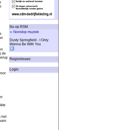
r
e
Nu op RSM
Nonstop muziek
s
an
Dusty Springfield - I Only
Wanna Be With You
en
j de
terug
Regionieuws
Login
voor
er
ikte
 het
kwam.