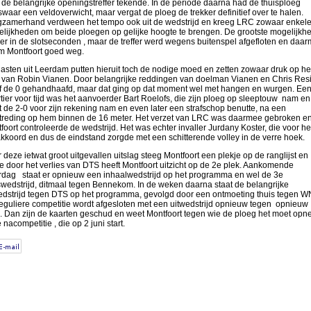
 de belangrijke openingstreffer tekende. In de periode daarna had de thuisploeg
swaar een veldoverwicht, maar vergat de ploeg de trekker definitief over te halen.
zamerhand verdween het tempo ook uit de wedstrijd en kreeg LRC zowaar enkel
lijkheden om beide ploegen op gelijke hoogte te brengen. De grootste mogelijkhe
er in de slotseconden , maar de treffer werd wegens buitenspel afgefloten en daa
 Montfoort goed weg.
asten uit Leerdam putten hieruit toch de nodige moed en zetten zowaar druk op he
 van Robin Vianen. Door belangrijke reddingen van doelman Vianen en Chris Res
f de 0 gehandhaafd, maar dat ging op dat moment wel met hangen en wurgen. Ee
tier voor tijd was het aanvoerder Bart Roelofs, die zijn ploeg op sleeptouw nam en
t de 2-0 voor zijn rekening nam en even later een strafschop benutte, na een
treding op hem binnen de 16 meter. Het verzet van LRC was daarmee gebroken e
foort controleerde de wedstrijd. Het was echter invaller Jurdany Koster, die voor he
akkoord en dus de eindstand zorgde met een schitterende volley in de verre hoek.
 deze ietwat groot uitgevallen uitslag steeg Montfoort een plekje op de ranglijst en
 door het verlies van DTS heeft Montfoort uitzicht op de 2e plek. Aankomende
rdag staat er opnieuw een inhaalwedstrijd op het programma en wel de 3e
swedstrijd, ditmaal tegen Bennekom. In de weken daarna staat de belangrijke
edstrijd tegen DTS op het programma, gevolgd door een ontmoeting thuis tegen W
eguliere competitie wordt afgesloten met een uitwedstrijd opnieuw tegen opnieuw
 Dan zijn de kaarten geschud en weet Montfoort tegen wie de ploeg het moet op
 nacompetitie , die op 2 juni start.