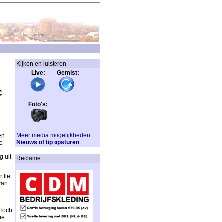
Kijken en luisteren
Live: Gemist:
C
Foto's:
Meer media mogelijkheden
en
Nieuws of tip opsturen
de
g uit
Reclame
 liet
van
 Toch
ie