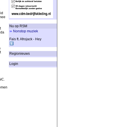
e
id
rmee
Nu op RSM
t
Nonstop muziek
ida
n
Fais ft. Afrojack - Hey
n
t
Regionieuws
Login
NC.
nemen