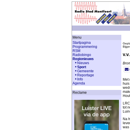
Menu
Startpagina
Gepla
Programmering
Bijge
RSM
v.v
Radiobingo
Regionieuws
Nieuws
Bron
Sport
Gemeente
Reportage
Info
Met 
Agenda
huis
weds
make
Reclame
Hout
LRC 
tot 
Luin
Na h
leve
was 