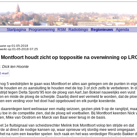
Startpagina
Programmering
RSM
Radiobingo
Regionieuws
Agenda
atst op:01-05-2018
werkt op:01-05-2018 07:25
. Montfoort houdt zicht op toppositie na overwinning op LR
: Dick ten Hoonte
nog 5 wedstrijden te gaan was Montfoort er alles aan gelegen om de punten in eig
 te houden en zo aansluiting te houden met de top 3 of zich zelfs te verbeteren. In 
trijd tegen Delta Sports’95 kon de ploeg van Aart Jan Boksel nauwelijks een vuist
n en miste de ploeg de scherpte. Daarbij dient wel vermeld te worden, dat de ploe
en een vesting voor het doel had opgebouwd en elk puntje koesterde.
daarentegen kent weliswaar een matig seizoen, gezien plek 9 op de ranglijst, maar
nu toe in de competitie zien, dat de ploeg wil voetballen. Bij Montfoort keerden Nick 
en, Mike van Oostrom en Marck van Baal weer terug in de basis.
et 1e fluitsignaal van scheidsrechter Melink trok Montfoort volop ten strijde en dat
rde al direct de nodige kansen op, waar opnieuw vrij slordig mee werd omgegaan.
het na ruim een kwartier spelen toch raak en het was verdediger Ricardo Bakker d