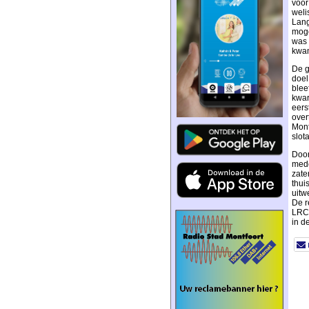
voor
weli
Lang
moge
was 
kwam
De g
doel
blee
kwar
eers
over
Mont
slot
Door
mede
zate
thui
uitw
De r
LRC.
in de