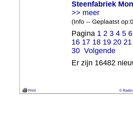
Steenfabriek Mon
>> meer
(Info -- Geplaatst op
Pagina
1
2
3
4
5
6
16
17
18
19
20
21
30
Volgende
Er zijn 16482 nieu
Print
© Radio 