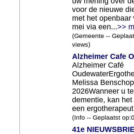
uw mening over d
voor de nieuwe die
met het openbaar 
mei via een...
>> m
(Gemeente -- Geplaat
views)
Alzheimer Cafe O
Alzheimer Café
OudewaterErgothe
Melissa Benschop
2026Wanneer u te
dementie, kan het
een ergotherapeut t
(Info -- Geplaatst op
41e NIEUWSBRIEF