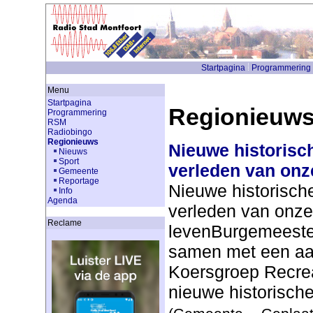
Startpagina
Programmering
Menu
Startpagina
Regionieuw
Programmering
RSM
Radiobingo
Regionieuws
Nieuwe historisch
Nieuws
Sport
verleden van onz
Gemeente
Reportage
Nieuwe historische
Info
Agenda
verleden van onze
Reclame
levenBurgemeester
samen met een aan
Koersgroep Recrea
nieuwe historische