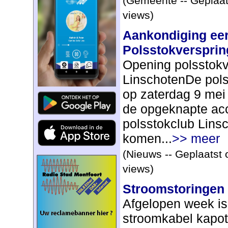
(Gemeente -- Geplaat
views)
Aankondiging eer
Polsstokversprin
Opening polsstokv
LinschotenDe pols
op zaterdag 9 mei
de opgeknapte ac
polsstokclub Lins
komen...
>> meer
(Nieuws -- Geplaatst 
views)
Stroomstoringen
Afgelopen week is
stroomkabel kapo