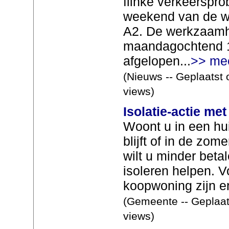
flinke verkeerspro
weekend van de 
A2. De werkzaam
maandagochtend 1
afgelopen...
>> me
(Nieuws -- Geplaatst 
views)
Isolatie-actie met
Woont u in een hui
blijft of in de zo
wilt u minder beta
isoleren helpen. V
koopwoning zijn er 
(Gemeente -- Geplaat
views)