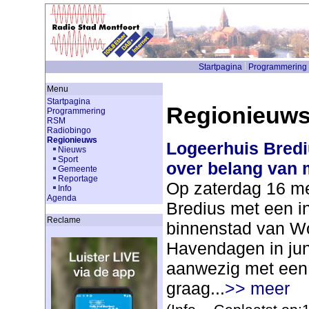
Startpagina
Programmering
Menu
Startpagina
Regionieuw
Programmering
RSM
Radiobingo
Regionieuws
Logeerhuis Bredi
Nieuws
Sport
over belang van 
Gemeente
Reportage
Op zaterdag 16 me
Info
Agenda
Bredius met een in
Reclame
binnenstad van Wo
Havendagen in jun
aanwezig met een 
graag...
>> meer