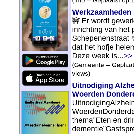
(Info -- Geplaatst op
Werkzaamheden 
🚧 Er wordt gewer
inrichting van het
Schepenenstraat 
dat het hofje hele
Deze week is...
>>
(Gemeente -- Geplaat
views)
Uitnodiging Alzh
Woerden Donderd
UitnodigingAlzhei
WoerdenDonderdag
thema”Eten en drin
dementie”Gastspre