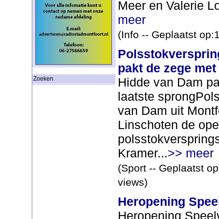
Meer en Valerie Loo
meer
(Info -- Geplaatst op
Polsstokverspri
pakt de zege met 
Hidde van Dam pak
Zoeken
laatste sprongPol
van Dam uit Montfo
Linschoten de ope
polsstokverspring
Kramer...
>> meer
(Sport -- Geplaatst o
views)
Heropening Speel
Heropening Speelv