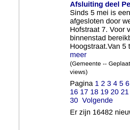
Afsluiting deel P
Sinds 5 mei is een
afgesloten door 
Hofstraat 7. Voor v
binnenstad bereik
Hoogstraat.Van 5 t
meer
(Gemeente -- Geplaat
views)
Pagina
1
2
3
4
5
6
16
17
18
19
20
21
30
Volgende
Er zijn 16482 nieu