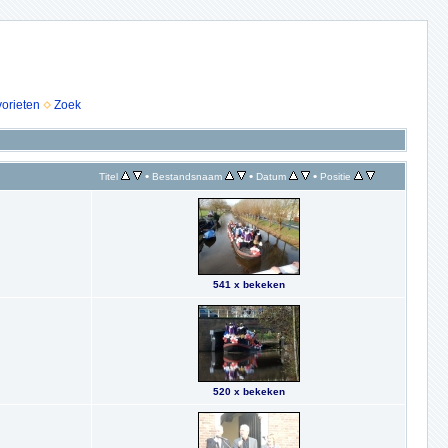
vorieten
Zoek
•
•
•
Titel
Bestandsnaam
Datum
Positie
541 x bekeken
520 x bekeken