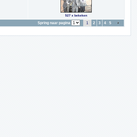
527 x bekeken
Spring naar pagina
1
2
3
4
5