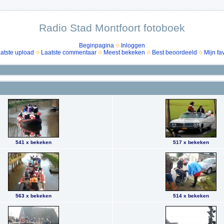
Radio Stad Montfoort fotoboek
Beginpagina
Inloggen
atste upload
Laatste commentaar
Meest bekeken
Best beoordeeld
Mijn fa
541 x bekeken
517 x bekeken
563 x bekeken
514 x bekeken