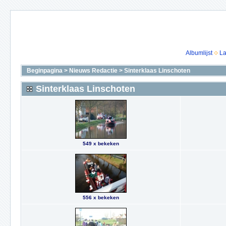
Albumlijst
La
Beginpagina
>
Nieuws Redactie
>
Sinterklaas Linschoten
Sinterklaas Linschoten
549 x bekeken
556 x bekeken