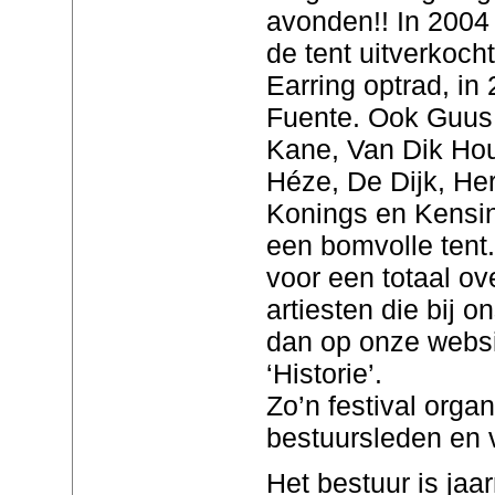
avonden!! In 2004
de tent uitverkoch
Earring optrad, in
Fuente. Ook Guus
Kane, Van Dik Ho
Héze, De Dijk, He
Konings en Kensin
een bomvolle tent. 
voor een totaal ov
artiesten die bij 
dan op onze websit
‘Historie’.
Zo’n festival organ
bestuursleden en vr
Het bestuur is jaa