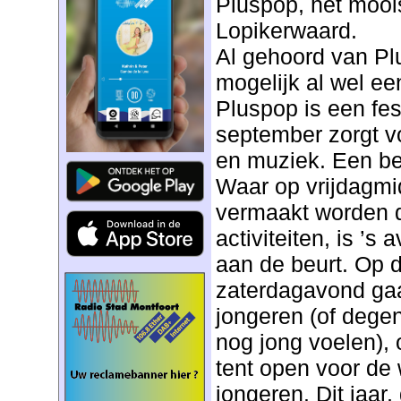
Pluspop, het mooi
Lopikerwaard.
Al gehoord van Pl
mogelijk al wel e
Pluspop is een fest
september zorgt vo
en muziek. Een bel
Waar op vrijdagmi
vermaakt worden 
activiteiten, is ’s
aan de beurt. Op 
zaterdagavond gaa
jongeren (of degen
nog jong voelen),
tent open voor de
jongeren. Dit jaar,