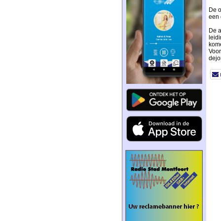
De o
een 
De a
leid
kome
Voor
dejo