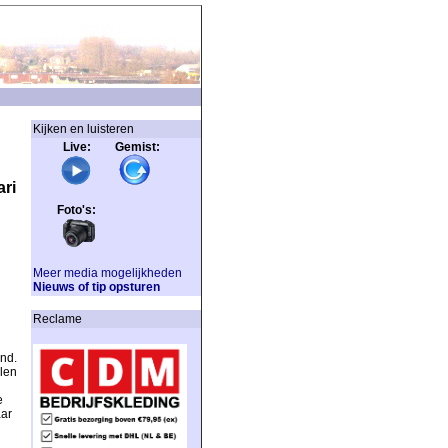
Kijken en luisteren
Live: Gemist:
ri
Foto's:
Meer media mogelijkheden
Nieuws of tip opsturen
Reclame
nd.
len
e
aar