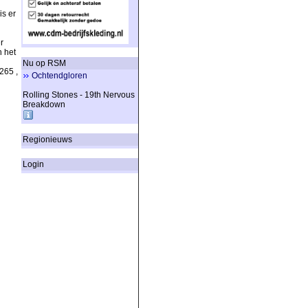
is er
r
n het
Nu op RSM
265 ,
Ochtendgloren
Rolling Stones - 19th Nervous
Breakdown
Regionieuws
Login