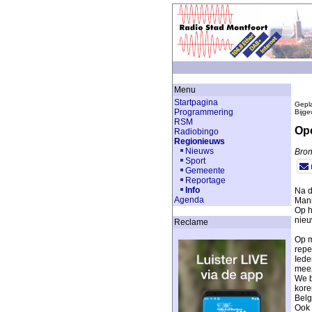
Menu
Startpagina
Gepla
Programmering
Bijge
RSM
Ope
Radiobingo
Regionieuws
Nieuws
Bron
Sport
Gemeente
Reportage
Info
Na d
Agenda
Mann
Op h
nieu
Reclame
Op m
repe
Iede
mee
We b
kore
Belg
Ook 