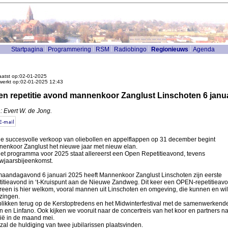
Startpagina
Programmering
RSM
Radiobingo
Regionieuws
Agenda
atst op:02-01-2025
werkt op:02-01-2025 12:43
n repetitie avond mannenkoor Zanglust Linschoten 6 janua
: Evert W. de Jong.
e succesvolle verkoop van oliebollen en appelflappen op 31 december begint
enkoor Zanglust het nieuwe jaar met nieuw elan.
et programma voor 2025 staat allereerst een Open Repetitieavond, tevens
wjaarsbijeenkomst.
aandagavond 6 januari 2025 heeft Mannenkoor Zanglust Linschoten zijn eerste
titieavond in ‘t-Kruispunt aan de Nieuwe Zandweg. Dit keer een OPEN-repetitieavo
reen is hier welkom, vooral mannen uit Linschoten en omgeving, die kunnen en wil
zingen.
likken terug op de Kerstoptredens en het Midwinterfestival met de samenwerkend
n en Linfano. Ook kijken we vooruit naar de concertreis van het koor en partners n
ië in de maand mei.
zal de huldiging van twee jubilarissen plaatsvinden.