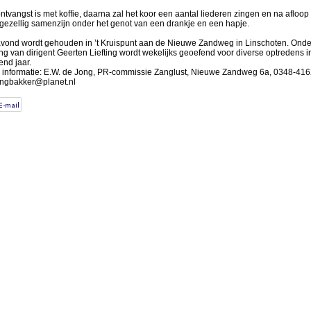
ntvangst is met koffie, daarna zal het koor een aantal liederen zingen en na afloop 
gezellig samenzijn onder het genot van een drankje en een hapje.
vond wordt gehouden in ’t Kruispunt aan de Nieuwe Zandweg in Linschoten. Onde
ing van dirigent Geerten Liefting wordt wekelijks geoefend voor diverse optredens i
nd jaar.
 informatie: E.W. de Jong, PR-commissie Zanglust, Nieuwe Zandweg 6a, 0348-416
ngbakker@planet.nl