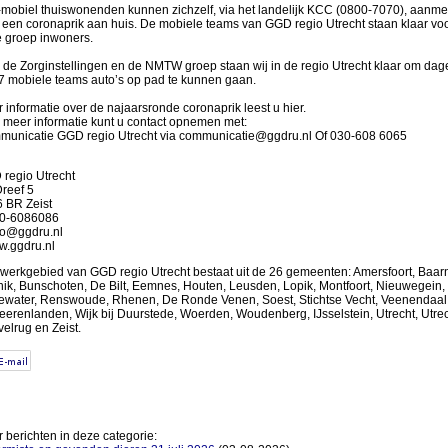
-mobiel thuiswonenden kunnen zichzelf, via het landelijk KCC (0800-7070), aanm
 een coronaprik aan huis. De mobiele teams van GGD regio Utrecht staan klaar vo
 groep inwoners.
 de Zorginstellingen en de NMTW groep staan wij in de regio Utrecht klaar om dage
7 mobiele teams auto’s op pad te kunnen gaan.
 informatie over de najaarsronde coronaprik leest u hier.
 meer informatie kunt u contact opnemen met:
unicatie GGD regio Utrecht via communicatie@ggdru.nl Of 030-608 6065
regio Utrecht
reef 5
 BR Zeist
30-6086086
fo@ggdru.nl
w.ggdru.nl
werkgebied van GGD regio Utrecht bestaat uit de 26 gemeenten: Amersfoort, Baarn
ik, Bunschoten, De Bilt, Eemnes, Houten, Leusden, Lopik, Montfoort, Nieuwegein,
water, Renswoude, Rhenen, De Ronde Venen, Soest, Stichtse Vecht, Veenendaal
heerenlanden, Wijk bij Duurstede, Woerden, Woudenberg, IJsselstein, Utrecht, Utre
elrug en Zeist.
 berichten in deze categorie: