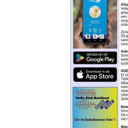
Afsp
Volw
grie
een 
zorg
ontv
Zij 
Dit 
vanw
coro
Advi
Somm
verk
luch
GGD 
Er z
Tijd
bijl
meer
Amer
Utre
Zeis
Bewo
Voor
De c
van 
Nie