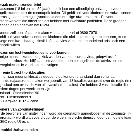
raak maken zonder brief
assenen (18 tot en met 59 jaar) die elk jaar een uitnodiging ontvangen voor de
pprik, kunnen ook de coronaprik halen. Dit geldt ook voor kinderen en volwassene
ernstige aandoening, bijvoorbeeld een ernstige afweerstoornis. En voor
medewerkers die direct contact hebben met kwetsbare patiënten. Deze groepen
angen geen brief van het RIVM.
kunnen zelf een afspraak maken via planjeprik.nl of 0800 7070.
geldt ook voor volwassenen en kinderen die niet tot de doelgroep behoren, maar
ege een kwetsbaar gezinslid of op advies van een behandelend arts, toch een
naprik willen.
ezen om luchtweginfecties te voorkomen
ige mensen kunnen erg ziek worden van een coronavirus, griepvirus of
oudheidsvirus. Het blijft daarom voor iedereen belangrijk om de adviezen om
tweginfecties te voorkomen te volgen.
regio Utrecht -priklocaties
ijn dit jaar meer priklocaties geopend op kortere reisafstand dan vorig jaar.
ens de najaarsronde maken we gebruik van 18 locaties verspreid over de regio (in 
age staat een overzicht van alle vaccinatielocaties). We hebben 3 vaste locatie die
dere dagen per week open zijn:
sfoort - Oliemolenhof 90
cht - Einsteindreef 91
t - Bergweg 101c – Zeist
ners van Zorginstellingen
 de bewoners van instellingen wordt de coronaprik aangeboden in de zorginstellin
oronaprik wordt uitgevoerd door de eigen medische dienst of door de mobiele tea
GGD regio Utrecht.
t-mobiel thuiswonenden