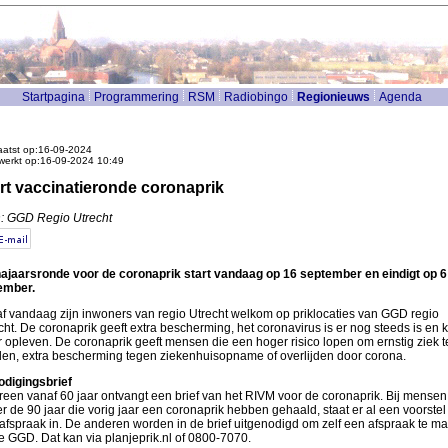
Startpagina
Programmering
RSM
Radiobingo
Regionieuws
Agenda
atst op:16-09-2024
werkt op:16-09-2024 10:49
rt vaccinatieronde coronaprik
: GGD Regio Utrecht
ajaarsronde voor de coronaprik start vandaag op 16 september en eindigt op 6
ember.
f vandaag zijn inwoners van regio Utrecht welkom op priklocaties van GGD regio
cht. De coronaprik geeft extra bescherming, het coronavirus is er nog steeds is en 
 opleven. De coronaprik geeft mensen die een hoger risico lopen om ernstig ziek t
en, extra bescherming tegen ziekenhuisopname of overlijden door corona.
odigingsbrief
reen vanaf 60 jaar ontvangt een brief van het RIVM voor de coronaprik. Bij mensen
r de 90 jaar die vorig jaar een coronaprik hebben gehaald, staat er al een voorstel
afspraak in. De anderen worden in de brief uitgenodigd om zelf een afspraak te m
de GGD. Dat kan via planjeprik.nl of 0800-7070.