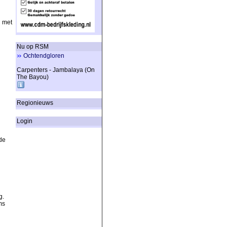
n met
Nu op RSM
Ochtendgloren
Carpenters - Jambalaya (On
The Bayou)
Regionieuws
Login
de
g.
ms