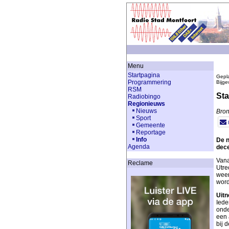
Menu
Startpagina
Gepla
Programmering
Bijge
RSM
Sta
Radiobingo
Regionieuws
Nieuws
Bron
Sport
Gemeente
Reportage
Info
De n
Agenda
dec
Vana
Reclame
Utre
weer
word
Uitn
Iede
onde
een 
bij 