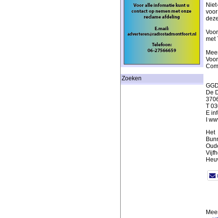
Niet
voor
deze
Voor
met 
Meer
Voor
Comm
Zoeken
GGD 
De D
3706
T 0
E in
I ww
Het 
Bunn
Oude
Vijf
Heuv
Meer