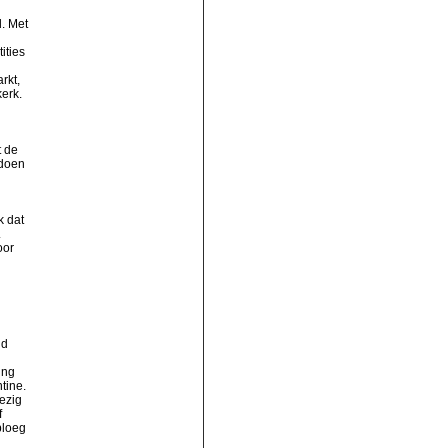
d. Met
ities
rkt,
kerk.
t de
 doen
k dat
.
oor
id
ing
tine.
ezig
f
ploeg