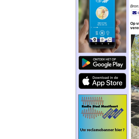
Bron
Op v
vere