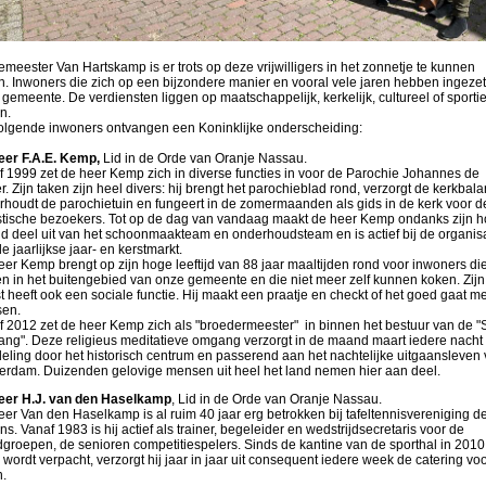
meester Van Hartskamp is er trots op deze vrijwilligers in het zonnetje te kunnen
n. Inwoners die zich op een bijzondere manier en vooral vele jaren hebben ingezet
gemeente. De verdiensten liggen op maatschappelijk, kerkelijk, cultureel of sportie
in.
olgende inwoners ontvangen een Koninklijke onderscheiding:
eer F.A.E. Kemp,
Lid in de Orde van Oranje Nassau.
 1999 zet de heer Kemp zich in diverse functies in voor de Parochie Johannes de
. Zijn taken zijn heel divers: hij brengt het parochieblad rond, verzorgt de kerkbala
rhoudt de parochietuin en fungeert in de zomermaanden als gids in de kerk voor d
istische bezoekers. Tot op de dag van vandaag maakt de heer Kemp ondanks zijn 
ijd deel uit van het schoonmaakteam en onderhoudsteam en is actief bij de organis
e jaarlijkse jaar- en kerstmarkt.
er Kemp brengt op zijn hoge leeftijd van 88 jaar maaltijden rond voor inwoners di
n in het buitengebied van onze gemeente en die niet meer zelf kunnen koken. Zijn
 heeft ook een sociale functie. Hij maakt een praatje en checkt of het goed gaat m
en.
 2012 zet de heer Kemp zich als "broedermeester" in binnen het bestuur van de "St
ng". Deze religieus meditatieve omgang verzorgt in de maand maart iedere nacht
eling door het historisch centrum en passerend aan het nachtelijke uitgaansleven
erdam. Duizenden gelovige mensen uit heel het land nemen hier aan deel.
eer H.J. van den Haselkamp
, Lid in de Orde van Oranje Nassau.
er Van den Haselkamp is al ruim 40 jaar erg betrokken bij tafeltennisvereniging d
s. Vanaf 1983 is hij actief als trainer, begeleider en wedstrijdsecretaris voor de
groepen, de senioren competitiespelers. Sinds de kantine van de sporthal in 2010 
wordt verpacht, verzorgt hij jaar in jaar uit consequent iedere week de catering vo
n.