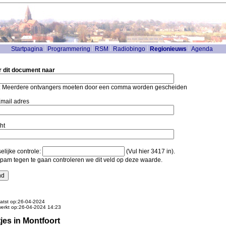
Startpagina
Programmering
RSM
Radiobingo
Regionieuws
Agenda
r dit document naar
: Meerdere ontvangers moeten door een comma worden gescheiden
mail adres
ht
lijke controle:
(Vul hier 3417 in).
pam tegen te gaan controleren we dit veld op deze waarde.
atst op:26-04-2024
werkt op:26-04-2024 14:23
tjes in Montfoort