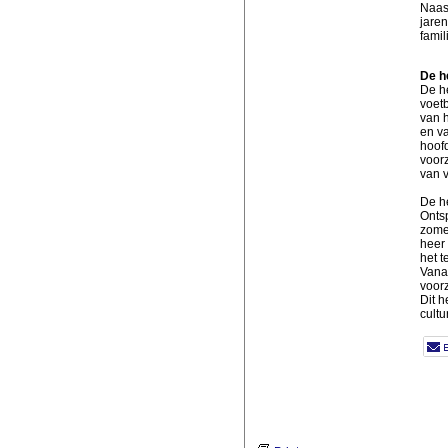
Naast
jare
famil
De he
De he
voetb
van h
en va
hoof
voorz
van v
De he
Ontsp
zomer
heer 
het t
Vanaf
voorz
Dit h
cultu