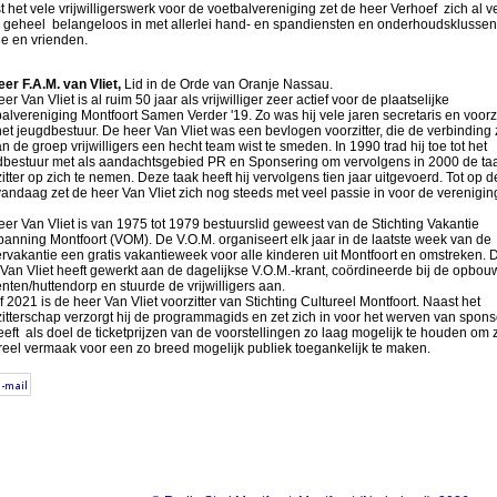
 het vele vrijwilligerswerk voor de voetbalvereniging zet de heer Verhoef zich al v
n geheel belangeloos in met allerlei hand- en spandiensten en onderhoudsklussen
ie en vrienden.
er F.A.M. van Vliet,
Lid in de Orde van Oranje Nassau.
er Van Vliet is al ruim 50 jaar als vrijwilliger zeer actief voor de plaatselijke
alvereniging Montfoort Samen Verder '19. Zo was hij vele jaren secretaris en voorzi
et jeugdbestuur. De heer Van Vliet was een bevlogen voorzitter, die de verbinding 
n de groep vrijwilligers een hecht team wist te smeden. In 1990 trad hij toe tot het
dbestuur met als aandachtsgebied PR en Sponsering om vervolgens in 2000 de taa
itter op zich te nemen. Deze taak heeft hij vervolgens tien jaar uitgevoerd. Tot op 
andaag zet de heer Van Vliet zich nog steeds met veel passie in voor de verenigin
er Van Vliet is van 1975 tot 1979 bestuurslid geweest van de Stichting Vakantie
anning Montfoort (VOM). De V.O.M. organiseert elk jaar in de laatste week van de
vakantie een gratis vakantieweek voor alle kinderen uit Montfoort en omstreken. 
Van Vliet heeft gewerkt aan de dagelijkse V.O.M.-krant, coördineerde bij de opbou
enten/huttendorp en stuurde de vrijwilligers aan.
 2021 is de heer Van Vliet voorzitter van Stichting Cultureel Montfoort. Naast het
itterschap verzorgt hij de programmagids en zet zich in voor het werven van spons
eeft als doel de ticketprijzen van de voorstellingen zo laag mogelijk te houden om 
reel vermaak voor een zo breed mogelijk publiek toegankelijk te maken.