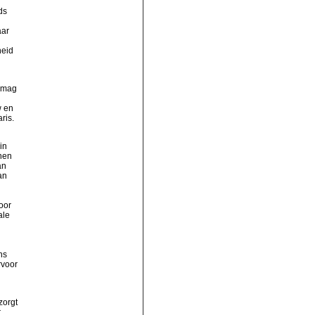
ds
aar
heid
o mag
w en
ris.
in
anen
an
an
oor
ale
ns
rvoor
zorgt
r