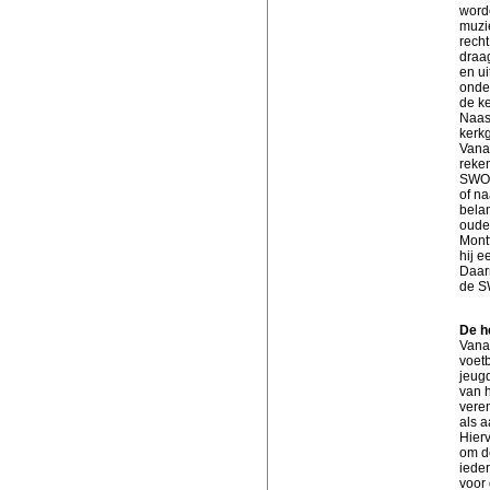
worde
muzie
recht
draag
en ui
onder
de ke
Naas
kerk
Vana
reke
SWOM
of n
belan
ouder
Montf
hij e
Daar
de S
De h
Vanaf
voetb
jeugd
van 
vere
als a
Hier
om de
iede
voor