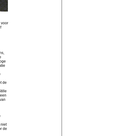
 voor
f
ns,
e
hoge
atie
e
et de
ille
 een
 van
e
niet
or de