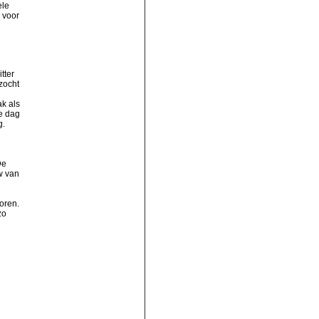
ele
 voor
tter
zocht
k als
de dag
g.
De
w van
oren.
zo