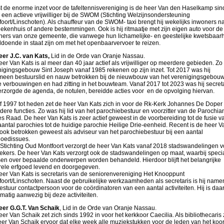
t de enorme inzet voor de tafeltennisvereniging is de heer Van den Haselkamp sin
een actieve vrijwilliger bij de SWOM (Stichting Welzijnsondersteuning
oort/Linschoten). Als chauffeur van de SWOM- taxi brengt hij wekelijks inwoners n
iekenhuis of andere bestemmingen. Ook is hij ritmaatje met zijn eigen auto voor de
ners van onze gemeente, die vanwege hun lichamelijke- en geestelijke kwetsbaar
doende in staat zijn om met het openbaarvervoer te reizen.
eer J.C. van Kats,
Lid in de Orde van Oranje Nassau.
er Van Kats is al meer dan 40 jaar actief als vrijwilliger op meerdere gebieden. Z
nigingsgebouw Sint Joseph vanaf 1985 rekenen op zijn inzet. Tot 2017 was hij
meen bestuurslid en nauw betrokken bij de nieuwbouw van het verenigingsgebou
e verbouwingen en had zitting in het bouwteam. Vanaf 2017 tot 2023 was hij secreta
erzorgde de agenda, de notulen, bereidde acties voor en de opvolging hiervan.
f 1997 tot heden zet de heer Van Kats zich in voor de Rk-Kerk Johannes De Doper 
ere functies. Zo was hij lid van het parochiebestuur en voorzitter van de Parochi
s Raad. De heer Van Kats is zeer actief geweest in de voorbereiding tot de fusie v
antal parochies tot de huidige parochie Heilige Drie-eenheid. Recent is de heer V
ook betrokken geweest als adviseur van het parochiebestuur bij een aantal
goedissues.
 Stichting Oud Montfoort verzorgt de heer Van Kats vanaf 2018 stadswandelingen v
ekers. De heer Van Kats verzorgt ook de stadswandelingen op maat, waarbij speci
en over bepaalde onderwerpen worden behandeld. Hierdoor blijft het belangrijke
urele erfgoed levend en doorgegeven.
eer Van Kats is secretaris van de seniorenvereniging Het Knooppunt
oort/Linschoten. Naast de gebruikelijke werkzaamheden als secretaris is hij name
estuur contactpersoon voor de coördinatoren van een aantal activiteiten. Hij is daa
matig aanwezig bij deze activiteiten.
eer G.G.T. Van Schaik
, Lid in de Orde van Oranje Nassau.
er Van Schaik zet zich sinds 1992 in voor het kerkkoor Caecilia. Als bibliothecaris 
eer Van Schaik ervoor dat elke week alle muziekstukken voor de leden van het koo