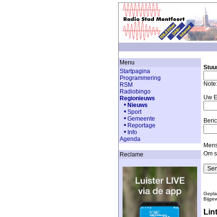
Menu
Stuu
Startpagina
Programmering
Note
RSM
Radiobingo
Uw E
Regionieuws
Nieuws
Sport
Gemeente
Beric
Reportage
Info
Agenda
Mense
Om s
Reclame
Gepla
Bijge
Lin