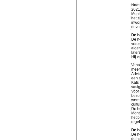
Naas
2021 
Montf
het z
inwo
onvol
De h
De he
vere
alge
later
Hij v
Vana
meerd
Advie
een a
Kats 
vast
Voor
bezo
wens
cult
De h
Montf
het b
regel
De h
De he
de h