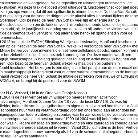
n verzameld en klaargelegd. Na de repetities en uitvoeringen archiveert hij de
kstukken. Als deze taak niet goed wordt uitgevoerd, functioneert het koor niet goe
 kan gezegd worden, dat dit een spilfunctie is binnen het koor. De heer Van Schaik
t er ook zorg voor dat voor de dirigent en de pianist alles klaarstaat tijdens de repet
tvoeringen. Ook besteed de heer Van Schaik veel tijd en energie aan de
houdsklussen in en om de kerk en voert hij ondersteunende taken uit bij de jaarma
rstmarkt, bij de jaarlijkse klussendag van de kerk en bij andere activiteiten van de 
t de genoemde taken vervult hij nog allerhande hand- en spandiensten voor de
gemeenschap.
f 2013 kan ook de SWOM( Stichting Welzijnsondersteuning Montfoort/Linschoten)
nen op de inzet van de heer Van Schaik. Wekelijks verzorgt de heer Van Schaik me
-taxi het vervoer voor inwoners die niet meer zelfstandig boodschappen kunnen
aar het ziekenhuis of op familiebezoek kunnen gaan. Op deze manier wordt een
grijk maatschappelijk belang gediend: het zo lang en actief mogelijk houden van
en. Ook bezorgt de heer van Schaik wekelijks maaltijden bij ouderen in
oort/Linschoten. Het bezorgen is één ding, maar het praatje aan de deur maakt oo
en maatschappelijk belang dient voor ouderen waarbij eenzaamheid op de loer ligt
naast verzorgt de heer Van Schaik de intake gesprekken voor nieuwe chauffeurs v
WOMtaxi, en brengt hij de post rond voor de SWOM.
eer H.G. Verhoef
, Lid in de Orde van Oranje Nassau.
 1964 is de heer Verhoef als vrijwilliger op meerder fronten actief voor
alvereniging Montfoort Samen Verder ‘19 (voor de fusie MSV,19). Zo was hij
leider, trainer, lid van het jeugdbestuur en algemeen lid van het hoofdbestuur. Als l
het hoofdbestuur, was hij verantwoordelijk voor het onderhoud aan en rondom het
nigingsgebouw. Iedere zaterdag en zondag was hij aanwezig bij de voetbalverenig
anspreekpunt vanuit het bestuur. Vanaf 1999 tot 2004 was hij beheerder van de kan
voor was hij iedere dinsdag en donderdagavond en elke zaterdag en zondag aanw
 vrijwillige beheerderstaken uit te voeren. Vanaf 2016 tot heden is de heer Verhoe
re maandagochtend trouw aanwezig als lid van de schoonmaakploeg/onderhouds
 de regulier werkzaamheden.