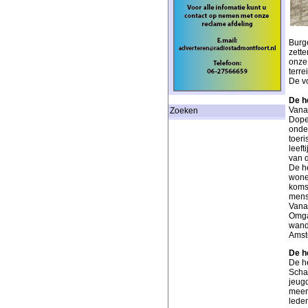
Burge
zette
onze 
terre
De v
De h
Vanaf
Zoeken
Doper
onde
toer
leeft
van d
De he
wone
komst
mens
Vanaf
Omga
wand
Amst
De h
De he
Schan
jeugd
meer 
lede