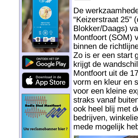
De werkzaamheden
“Keizerstraat 25” 
Blokker/Daags) va
Montfoort (SOM) vo
binnen de richtlijn
Zo is er een start
krijgt de wandschi
Montfoort uit de 1
vorm en kleur en s
voor een kleine ex
straks vanaf buiten
ook heel blij met 
bedrijven, winkelie
mede mogelijk he