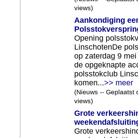
views)
Aankondiging eer
Polsstokversprin
Opening polsstokv
LinschotenDe pols
op zaterdag 9 mei
de opgeknapte ac
polsstokclub Lins
komen...
>> meer
(Nieuws -- Geplaatst 
views)
Grote verkeershin
weekendafsluitin
Grote verkeershind