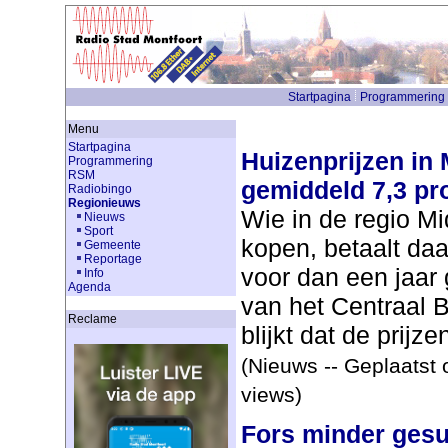
Startpagina
Programmering
Menu
Startpagina
Huizenprijzen in
Programmering
RSM
gemiddeld 7,3 pr
Radiobingo
Regionieuws
Wie in de regio Mi
Nieuws
Sport
kopen, betaalt daa
Gemeente
Reportage
voor dan een jaar 
Info
Agenda
van het Centraal B
Reclame
blijkt dat de prijze
(Nieuws -- Geplaatst 
views)
Fors minder gesu