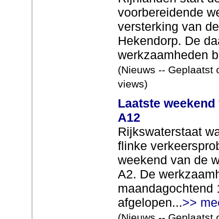
voorbereidende w
versterking van de
Hekendorp. De da
werkzaamheden be
(Nieuws -- Geplaatst 
views)
Laatste weekend 
A12
Rijkswaterstaat w
flinke verkeerspro
weekend van de 
A2. De werkzaam
maandagochtend 1
afgelopen...
>> me
(Nieuws -- Geplaatst 