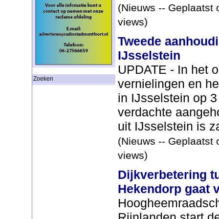
(Nieuws -- Geplaatst 
views)
Tweede aanhoudin
IJsselstein
UPDATE - In het o
Zoeken
vernielingen en h
in IJsselstein op 3
verdachte aangeho
uit IJsselstein is 
(Nieuws -- Geplaatst 
views)
Dijkverbetering t
Hekendorp gaat v
Hoogheemraadsch
Rijnlanden start 