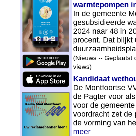
warmtepompen in
In de gemeente Mo
gesubsidieerde w
2024 naar 48 in 2
procent. Dat blijkt
duurzaamheidsplat
(Nieuws -- Geplaatst 
views)
Kandidaat wetho
De Montfoortse VV
de Pagter voor al
voor de gemeente 
voordracht zet de 
de vorming van het
meer