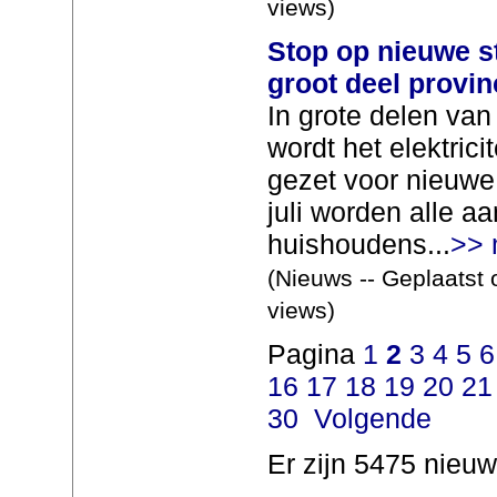
views)
Stop op nieuwe s
groot deel provin
In grote delen van
wordt het elektricite
gezet voor nieuwe 
juli worden alle 
huishoudens...
>> 
(Nieuws -- Geplaatst 
views)
Pagina
1
2
3
4
5
6
16
17
18
19
20
21
30
Volgende
Er zijn 5475 nieuw