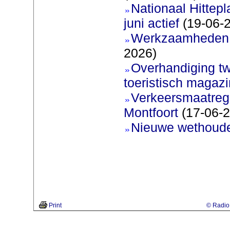
Nationaal Hittep
juni actief
(19-06-
Werkzaamheden 
2026)
Overhandiging t
toeristisch magaz
Verkeersmaatreg
Montfoort
(17-06-2
Nieuwe wethoud
Print
© Radio 