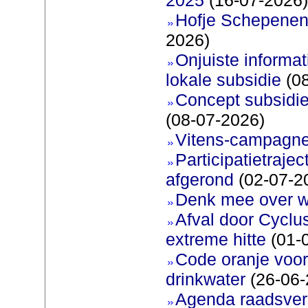
Hofje Schepenen
2026)
Onjuiste informati
lokale subsidie
(08
Concept subsidie
(08-07-2026)
Vitens-campagne
Participatietraje
afgerond
(02-07-2
Denk mee over 
Afval door Cyclu
extreme hitte
(01-
Code oranje voor 
drinkwater
(26-06-
Agenda raadsverg