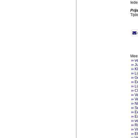
Iede
Prij
Tijd
Meer
ve
Ju
K
Li
Ge
Ee
Li
Ch
V
Ve
N
Se
E
Ex
v
Ri
V
E
V