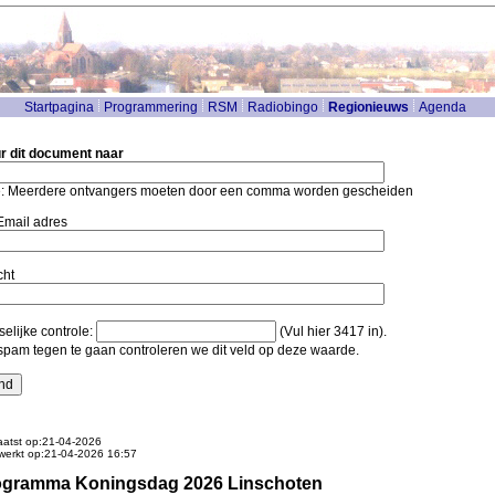
Startpagina
Programmering
RSM
Radiobingo
Regionieuws
Agenda
r dit document naar
: Meerdere ontvangers moeten door een comma worden gescheiden
mail adres
cht
elijke controle:
(Vul hier 3417 in).
pam tegen te gaan controleren we dit veld op deze waarde.
atst op:21-04-2026
werkt op:21-04-2026 16:57
ogramma Koningsdag 2026 Linschoten