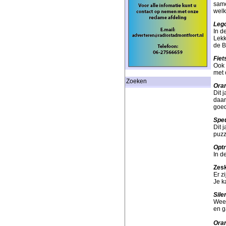
same
wel
Lego
In d
Lekk
de B
Fiet
Ook 
met 
Zoeken
Oran
Dit 
daar
goed
Speu
Dit 
puzz
Optr
In d
Zesk
Er z
Je k
Sile
Weer
en g
Oran