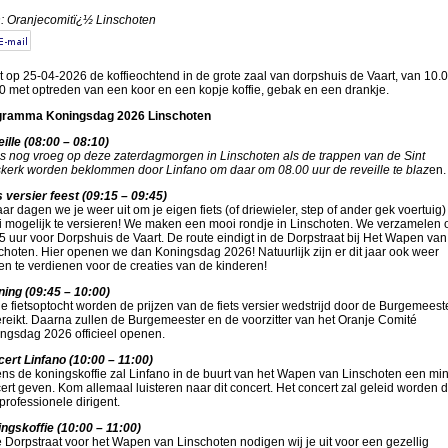
: Oranjecomitï¿½ Linschoten
t op 25-04-2026 de koffieochtend in de grote zaal van dorpshuis de Vaart, van 10.0
0 met optreden van een koor en een kopje koffie, gebak en een drankje.
gramma Koningsdag 2026 Linschoten
ille (08:00 – 08:10)
is nog vroeg op deze zaterdagmorgen in Linschoten als de trappen van de Sint
kerk worden beklommen door Linfano om daar om 08.00 uur de reveille te blaz
en.
s versier feest (09:15 – 09:45)
jaar dagen we je weer uit om je eigen fiets (of driewieler, step of ander gek voertuig)
 mogelijk te versieren! We maken een mooi rondje in Linschoten. We verzamelen
5 uur voor Dorpshuis de Vaart. De route eindigt in de Dorpstraat bij Het Wapen van
choten. Hier openen we dan Koningsdag 2026! Natuurlijk zijn er dit jaar ook weer
zen te verdienen voor de creaties van de kinderen!
ing (09:45 – 10:00)
e fietsoptocht worden de prijzen van de fiets versier wedstrijd door de Burgemeest
ereikt. Daarna zullen de Burgemeester en de voorzitter van het Oranje Comité
ngsdag 2026 officieel openen.
ert Linfano (10:00 – 11:00)
ens de koningskoffie zal Linfano in de buurt van het Wapen van Linschoten een min
ert geven. Kom allemaal luisteren naar dit concert. Het concert zal geleid worden 
professionele dirigent.
ngskoffie (10:00 – 11:00)
e Dorpstraat voor het Wapen van Linschoten nodigen wij je uit voor een gezellig