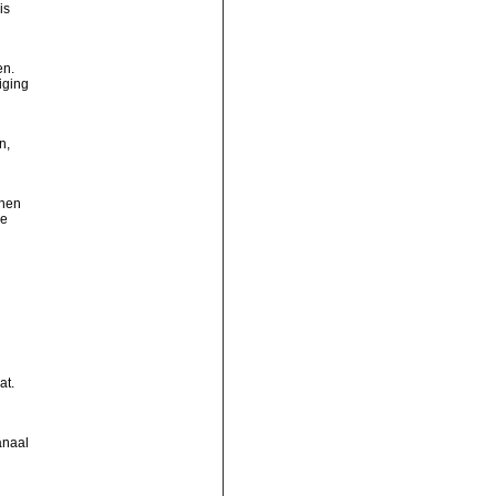
is
en.
iging
n,
nnen
je
at.
anaal