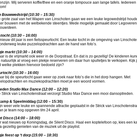
nzijn. Wij serveren koffie/thee en een oranje tompouce aan lange tafels. Iedereen 
kom!
 Bouwwedstrijd (10:30 – 15:30)
e grote zaal van het Wapen van Linschoten gaan we een leuke legowedstrijd houd
er bouwen met de welbekende steentjes. Mede mogelijk gemaakt door Legoveren
ouwsteen.
stocht (10:30 – 16:00)
nieuw dit jaar is een fietsspeurtocht. Een leuke tocht in de omgeving van Linschote
onderweg leuke puzzelopdrachten aan de hand van foto’s.
je markt (10:30 – 14:00)
jaar is de vrijmarkt ook weer in de Dorpstraat. En dat is zo gezellig! De kinderen ku
 natuurlijk al vroeg een plekje reserveren om daar hun spulletjes te verkopen. Kijk 
 welke plekken hiervoor bedoeld zijn?
rtocht (10:30 – 16:00)
jaar bij de speurtocht gaan weer op zoek naar foto’s die in het dorp hangen. Met
elopdrachten en muziekopdrachten moet je een woord vormen.
eden Studio Max Dance (12:00 – 12:20)
e Strick van Linschotenstraat verzorgt Studio Max Dance een mooi dansoptreden.
amp & Speelmiddag (12:00 – 15:30)
ijn weer vele leuke en spannende attractie geplaatst in de Strick van Linschotenstra
an je team nog opgeven t/m 24 april.
nt Disco (14:00 – 18:00)
 wat nieuws op Koningsdag, de Silent Disco. Haal een koptelefoon op, kies een k
a gezellig genieten van de muziek uit de playlist.
je feest op ‘t dorp (15:00 – 18:30)