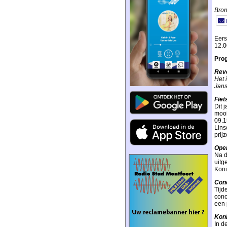
Bron
Eers
12.0
Pro
Reve
Het 
Jans
Fiet
Dit 
mooi
09.1
Lins
prij
Open
Na d
uitg
Koni
Conc
Tijd
conc
een 
Koni
In d