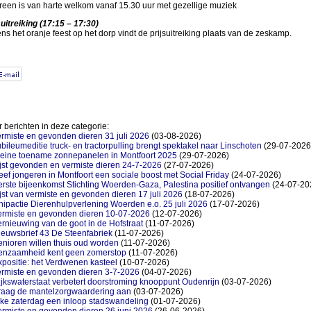
reen is van harte welkom vanaf 15.30 uur met gezellige muziek
suitreiking (17:15 – 17:30)
ens het oranje feest op het dorp vindt de prijsuitreiking plaats van de zeskamp.
 berichten in deze categorie:
rmiste en gevonden dieren 31 juli 2026
(03-08-2026)
bileumeditie truck- en tractorpulling brengt spektakel naar Linschoten
(29-07-2026
leine toename zonnepanelen in Montfoort 2025
(29-07-2026)
jst gevonden en vermiste dieren 24-7-2026
(27-07-2026)
ef jongeren in Montfoort een sociale boost met Social Friday
(24-07-2026)
rste bijeenkomst Stichting Woerden-Gaza, Palestina positief ontvangen
(24-07-20
jst van vermiste en gevonden dieren 17 juli 2026
(18-07-2026)
ipactie Dierenhulpverlening Woerden e.o. 25 juli 2026
(17-07-2026)
ermiste en gevonden dieren 10-07-2026
(12-07-2026)
rnieuwing van de goot in de Hofstraat
(11-07-2026)
ieuwsbrief 43 De Steenfabriek
(11-07-2026)
nioren willen thuis oud worden
(11-07-2026)
enzaamheid kent geen zomerstop
(11-07-2026)
positie: het Verdwenen kasteel
(10-07-2026)
ermiste en gevonden dieren 3-7-2026
(04-07-2026)
jkswaterstaat verbetert doorstroming knooppunt Oudenrijn
(03-07-2026)
raag de mantelzorgwaardering aan
(03-07-2026)
lke zaterdag een inloop stadswandeling
(01-07-2026)
ermiste en gevonden dieren 26 juni 2026
(26-06-2026)