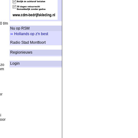
0 t/m
Nu op RSM
Hollands op z'n best
Radio Stad Montfoort
Regionieuws
Login
 zo
 om
er
i
door