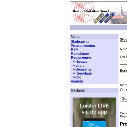
Menu
Stuu
Startpagina
Programmering
Note
RSM
Radiobingo
Uw E
Regionieuws
Nieuws
Sport
Gemeente
Beri
Reportage
Info
Agenda
Mens
Om s
Reclame
Gepla
Bijge
Pr