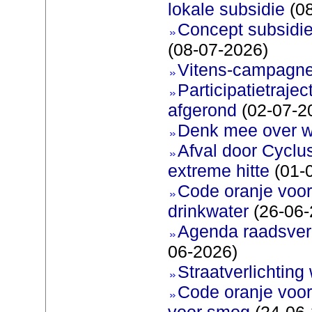
lokale subsidie
(08
Concept subsidie
(08-07-2026)
Vitens-campagne
Participatietraje
afgerond
(02-07-2
Denk mee over 
Afval door Cyclu
extreme hitte
(01-
Code oranje voor 
drinkwater
(26-06-
Agenda raadsverg
06-2026)
Straatverlichting 
Code oranje voor
voor smog
(24-06-