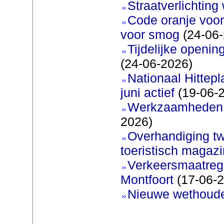
Straatverlichting 
Code oranje voor
voor smog
(24-06-
Tijdelijke openi
(24-06-2026)
Nationaal Hittep
juni actief
(19-06-
Werkzaamheden 
2026)
Overhandiging t
toeristisch magaz
Verkeersmaatreg
Montfoort
(17-06-2
Nieuwe wethoud