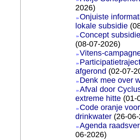
2026)
Onjuiste informati
lokale subsidie
(08
Concept subsidie
(08-07-2026)
Vitens-campagne
Participatietraje
afgerond
(02-07-2
Denk mee over 
Afval door Cyclu
extreme hitte
(01-
Code oranje voor 
drinkwater
(26-06-
Agenda raadsverg
06-2026)