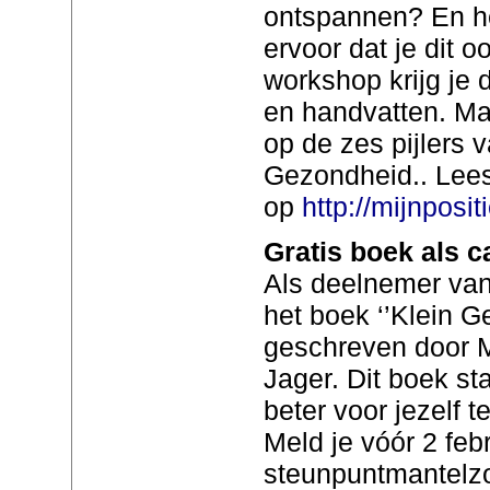
ontspannen? En hee
ervoor dat je dit 
workshop krijg je 
en handvatten. Ma
op de zes pijlers 
Gezondheid.. Lees
op
http://mijnposi
Gratis boek als c
Als deelnemer van
het boek ‘’Klein G
geschreven door M
Jager. Dit boek st
beter voor jezelf 
Meld je vóór 2 febr
steunpuntmantelz