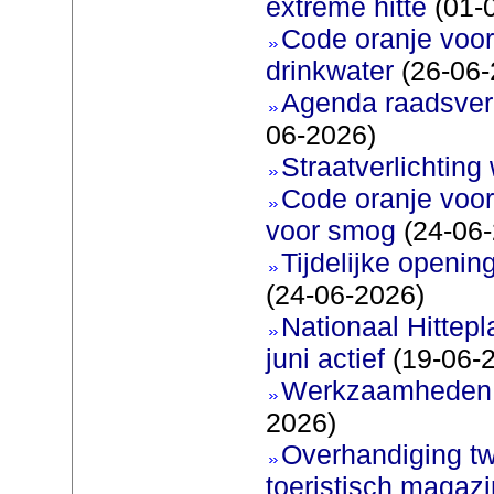
extreme hitte
(01-
Code oranje voor 
drinkwater
(26-06-
Agenda raadsverg
06-2026)
Straatverlichting 
Code oranje voor
voor smog
(24-06-
Tijdelijke openi
(24-06-2026)
Nationaal Hittep
juni actief
(19-06-
Werkzaamheden 
2026)
Overhandiging t
toeristisch magaz