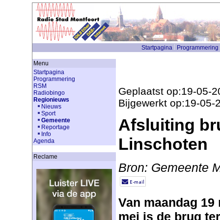
Startpagina
Programmering
Menu
Startpagina
Programmering
RSM
Geplaatst op:19-05-2
Radiobingo
Regionieuws
Bijgewerkt op:19-05-
Nieuws
Sport
Afsluiting br
Gemeente
Reportage
Info
Linschoten
Agenda
Reclame
Bron: Gemeente M
Van maandag 19 m
mei is de brug te