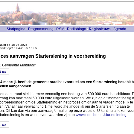
Startpagina
Programmering
RSM
Radiobingo
Regionieuws
Agenda
atst op:15-04-2025
werkt op:15-04-2025 15:05
ces aanvragen Starterslening in voorbereiding
: Gemeente Montfoort
4 maart jl. heeft de gemeenteraad het voorstel om een Starterslening beschikb
tellen aangenomen.
emeenteraad stelt hiermee eenmalig een bedrag van 500.000 euro beschikbaar. P
raag kan maximaal 50.000 euro uitgekeerd worden. We zijn op dit moment bezig 
oorbereidingen om de Starterlening en het proces om dit aan te vragen mogelijk te
n. Vanaf naar verwachting 1 mei wordt het mogelijk om de Starterslening aan te
en. Dit kan dan via een aanvraagformulier op onze website. U kunt nu al lezen voo
tarterslening is en wat de voorwaarden zijn op
www.montfoort.nl/starterslening
.