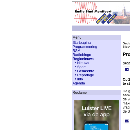
Menu
Startpagina
Gepla
Programmering
Bijge
RSM
Pro
Radiobingo
Regionieuws
Nieuws
Bron
Sport
Gemeente
Reportage
Info
Op 2
Agenda
te s
De g
Reclame
aanv
de v
make
vrag
de S