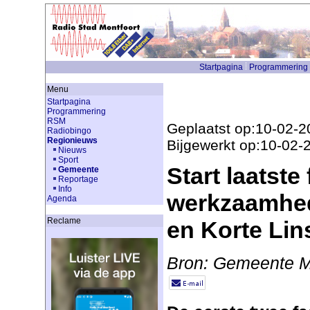
Startpagina
Programmering
Menu
Startpagina
Programmering
RSM
Geplaatst op:10-02-2
Radiobingo
Regionieuws
Bijgewerkt op:10-02-
Nieuws
Sport
Start laatste
Gemeente
Reportage
Info
werkzaamhe
Agenda
Reclame
en Korte Li
Bron: Gemeente M