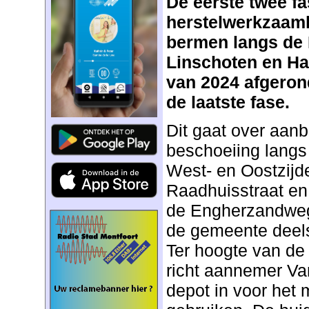
De eerste twee f
herstelwerkzaamh
bermen langs de 
Linschoten en Haa
van 2024 afgerond
de laatste fase.
Dit gaat over aan
beschoeiing langs
West- en Oostzijd
Raadhuisstraat en
de Engherzandweg.
de gemeente deel
Ter hoogte van d
richt aannemer 
depot in voor het 