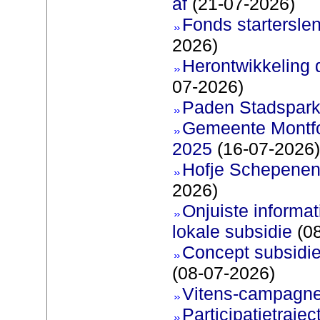
af
(21-07-2026)
Fonds startersle
2026)
Herontwikkeling 
07-2026)
Paden Stadspark
Gemeente Montfoo
2025
(16-07-2026)
Hofje Schepenen
2026)
Onjuiste informati
lokale subsidie
(08
Concept subsidie
(08-07-2026)
Vitens-campagne
Participatietraje