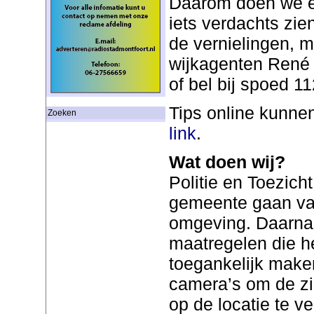
Daarom doen we e
iets verdachts zien
de vernielingen, me
wijkagenten René 
of bel bij spoed 11
Tips online kunnen
Zoeken
link
.
Wat doen wij?
Politie en Toezic
gemeente gaan vak
omgeving. Daarnaa
maatregelen die he
toegankelijk make
camera’s om de zi
op de locatie te v