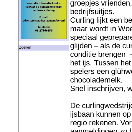
groepjes vrienden,
bedrijfsuitjes.
Curling lijkt een b
maar wordt in Wo
speciaal geprepare
glijden – als de c
Zoeken
conditie brengen –
het ijs. Tussen he
spelers een glühw
chocolademelk.
Snel inschrijven, 
De curlingwedstri
ijsbaan kunnen op
regio rekenen. Vor
aanmeldingen zo h