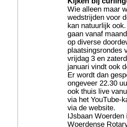
Kijken bij curlin
Wie alleen maar wi
wedstrijden voor d
kan natuurlijk ook
gaan vanaf maand
op diverse doord
plaatsingsrondes v
vrijdag 3 en zater
januari vindt ook 
Er wordt dan gespe
ongeveer 22.30 uur
ook thuis live vanu
via het YouTube-k
via de website.
IJsbaan Woerden is
Woerdense Rotary