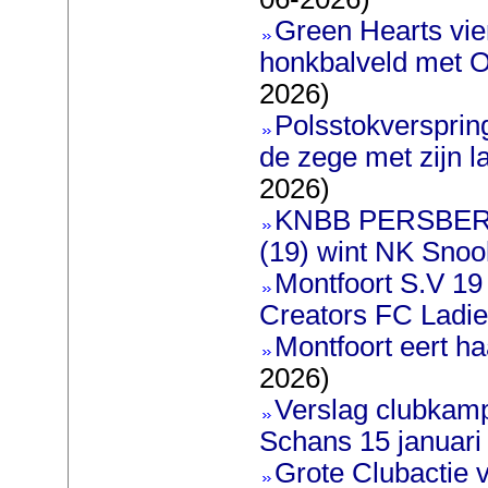
Green Hearts vie
honkbalveld met O
2026)
Polsstokversprin
de zege met zijn l
2026)
KNBB PERSBERI
(19) wint NK Snoo
Montfoort S.V 19
Creators FC Ladi
Montfoort eert ha
2026)
Verslag clubkam
Schans 15 januari
Grote Clubactie 