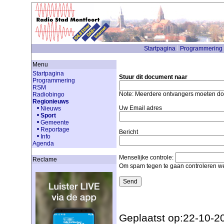
Startpagina
Programmering
Menu
Startpagina
Stuur dit document naar
Programmering
RSM
Note: Meerdere ontvangers moeten d
Radiobingo
Regionieuws
Uw Email adres
Nieuws
Sport
Gemeente
Reportage
Bericht
Info
Agenda
Menselijke controle:
Reclame
Om spam tegen te gaan controleren we
Geplaatst op:22-10-2