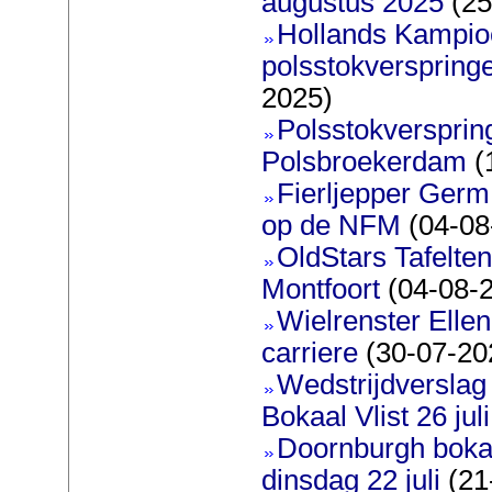
augustus 2025
(25
Hollands Kampi
polsstokverspring
2025)
Polsstokverspring
Polsbroekerdam
(
Fierljepper Germ
op de NFM
(04-08
OldStars Tafelte
Montfoort
(04-08-
Wielrenster Ellen
carriere
(30-07-20
Wedstrijdversla
Bokaal Vlist 26 jul
Doornburgh bokaa
dinsdag 22 juli
(21