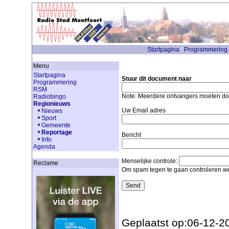
Startpagina
Programmering
Menu
Startpagina
Stuur dit document naar
Programmering
RSM
Note: Meerdere ontvangers moeten d
Radiobingo
Regionieuws
Uw Email adres
Nieuws
Sport
Gemeente
Reportage
Bericht
Info
Agenda
Menselijke controle:
Reclame
Om spam tegen te gaan controleren we
Geplaatst op:06-12-2