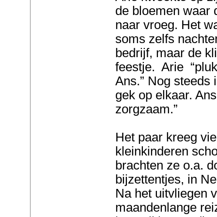
de bloemen waar d
naar vroeg. Het w
soms zelfs nachten
bedrijf, maar de kl
feestje. Arie “plu
Ans.” Nog steeds 
gek op elkaar. Ans: 
zorgzaam.”
Het paar kreeg vie
kleinkinderen sch
brachten ze o.a. d
bijzettentjes, in N
Na het uitvliegen 
maandenlange reiz