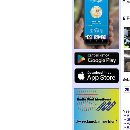
Teks
6 F
Bekij
Meer
R
S
Ve
R