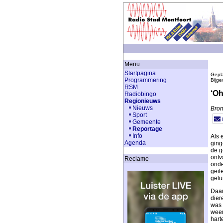
Menu
Startpagina
Gepla
Programmering
Bijge
RSM
‘Oh
Radiobingo
Regionieuws
Nieuws
Bron
Sport
Gemeente
Reportage
Info
Als 
Agenda
ging
de g
ontv
Reclame
onde
geit
gelu
Daar
dier
was 
weer
hart