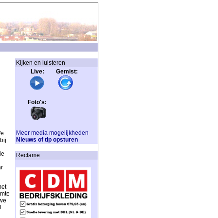
Kijken en luisteren
Live: Gemist:
Foto's:
Meer media mogelijkheden
We
Nieuws of tip opsturen
bij
ie
Reclame
ar
met
rmte
 we
l