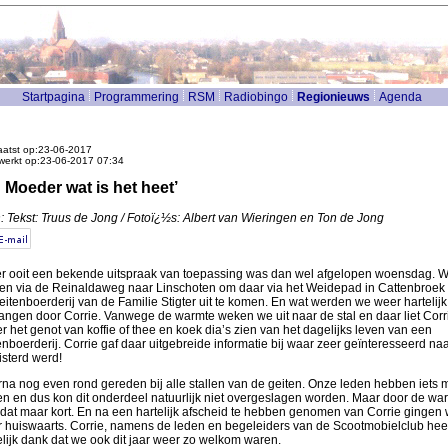
Startpagina
Programmering
RSM
Radiobingo
Regionieuws
Agenda
atst op:23-06-2017
werkt op:23-06-2017 07:34
 Moeder wat is het heet’
: Tekst: Truus de Jong / Fotoï¿½s: Albert van Wieringen en Ton de Jong
er ooit een bekende uitspraak van toepassing was dan wel afgelopen woensdag. 
en via de Reinaldaweg naar Linschoten om daar via het Weidepad in Cattenbroek 
eitenboerderij van de Familie Stigter uit te komen. En wat werden we weer hartelijk
angen door Corrie. Vanwege de warmte weken we uit naar de stal en daar liet Corr
r het genot van koffie of thee en koek dia’s zien van het dagelijks leven van een
enboerderij. Corrie gaf daar uitgebreide informatie bij waar zeer geïnteresseerd na
isterd werd!
na nog even rond gereden bij alle stallen van de geiten. Onze leden hebben iets 
en en dus kon dit onderdeel natuurlijk niet overgeslagen worden. Maar door de wa
dat maar kort. En na een hartelijk afscheid te hebben genomen van Corrie gingen
 huiswaarts. Corrie, namens de leden en begeleiders van de Scootmobielclub hee
elijk dank dat we ook dit jaar weer zo welkom waren.