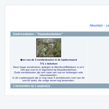
Albumlijst
La
Zoekresultaten - "Staatsbosbeheer"
�en van de 3 eendenkooien in de lopikerwaard
771 x bekeken
Deze fraaie eendenkooi, gelegen te Montfoort/Blokland, is zo'n
100 jaar oud en in eigendom bij Staatsbosbeheer.
Oude eendekooien zijn een oase van rust en herbergen vele
natuurwaarden.
In de Lopikerwaard zijn er nog maar 3 eendekooien over van de
ooit 60 stuks, die vorige eeuw nog bestonden.
1 bestanden op 1 pagina(s)