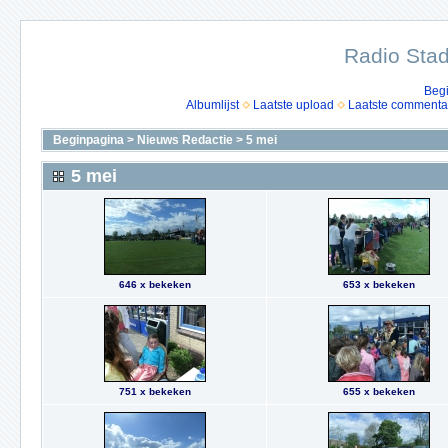
Radio Stad
Beg
Albumlijst
Laatste upload
Laatste commenta
Beginpagina
>
Nieuws Redactie
>
5 mei
5 mei
646 x bekeken
653 x bekeken
751 x bekeken
655 x bekeken