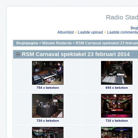
Radio Stad
Beg
Albumlijst
Laatste upload
Laatste commenta
Beginpagina
>
Nieuws Redactie
>
RSM Carnaval spektakel 23 februar
RSM Carnaval spektakel 23 februari 2014
754 x bekeken
694 x bekeken
724 x bekeken
710 x bekeken