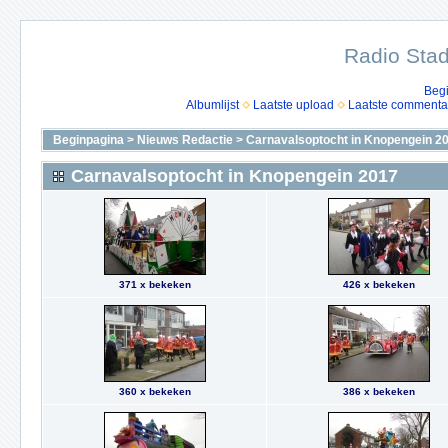
Radio Stad
Beg
Albumlijst
Laatste upload
Laatste commenta
Beginpagina
>
Nieuws Redactie
>
Carnavalsoptocht in Knopengein 2
Carnavalsoptocht in Knopengein 2017
371 x bekeken
426 x bekeken
360 x bekeken
386 x bekeken