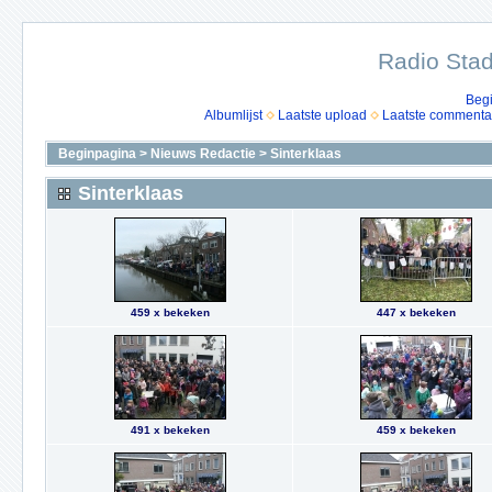
Radio Stad
Beg
Albumlijst
Laatste upload
Laatste commenta
Beginpagina
>
Nieuws Redactie
>
Sinterklaas
Sinterklaas
459 x bekeken
447 x bekeken
491 x bekeken
459 x bekeken