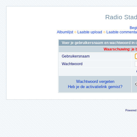
Radio Stad
Beg
Albumlijst
Laatste upload
Laatste commenta
Voer je gebruikersnaam en wachtwoord in o
Waarschuwing: je 
Gebruikersnaam
Wachtwoord
Wachtwoord vergeten
Heb je de activatielink gemist?
Powered