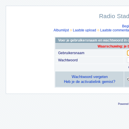
Radio Stad
Beg
Albumlijst
Laatste upload
Laatste commenta
Voer je gebruikersnaam en wachtwoord in o
Waarschuwing: je 
Gebruikersnaam
Wachtwoord
Wachtwoord vergeten
Heb je de activatielink gemist?
Powered