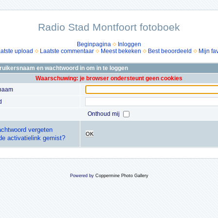
Radio Stad Montfoort fotoboek
Beginpagina
Inloggen
atste upload
Laatste commentaar
Meest bekeken
Best beoordeeld
Mijn fa
bruikersnaam en wachtwoord in om in te loggen
Waarschuwing: je browser ondersteunt geen cookies
snaam
d
Onthoud mij
chtwoord vergeten
OK
de activatielink gemist?
Powered by
Coppermine Photo Gallery