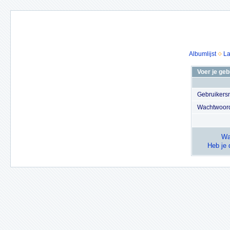
Albumlijst
La
Voer je ge
Gebruiker
Wachtwoor
Wa
Heb je 