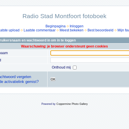
Radio Stad Montfoort fotoboek
Beginpagina
Inloggen
atste upload
Laatste commentaar
Meest bekeken
Best beoordeeld
Mijn fa
bruikersnaam en wachtwoord in om in te loggen
Waarschuwing: je browser ondersteunt geen cookies
snaam
d
Onthoud mij
chtwoord vergeten
OK
de activatielink gemist?
Powered by
Coppermine Photo Gallery