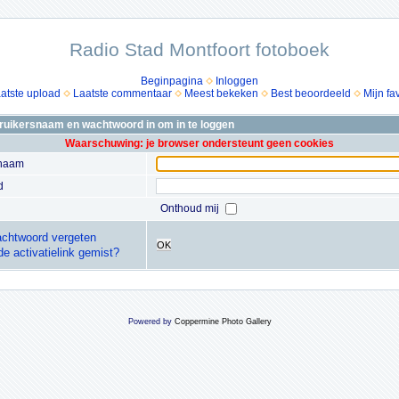
Radio Stad Montfoort fotoboek
Beginpagina
Inloggen
atste upload
Laatste commentaar
Meest bekeken
Best beoordeeld
Mijn fa
bruikersnaam en wachtwoord in om in te loggen
Waarschuwing: je browser ondersteunt geen cookies
snaam
d
Onthoud mij
chtwoord vergeten
OK
de activatielink gemist?
Powered by
Coppermine Photo Gallery