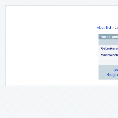
Albumlijst
La
Voer je ge
Gebruiker
Wachtwoor
Wa
Heb je 