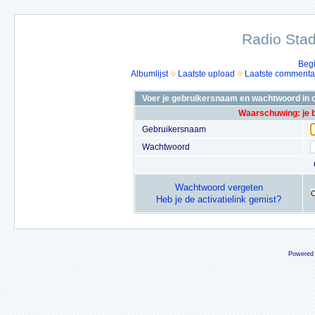
Radio Stad
Beg
Albumlijst
Laatste upload
Laatste commenta
Voer je gebruikersnaam en wachtwoord in o
Waarschuwing: je 
Gebruikersnaam
Wachtwoord
Wachtwoord vergeten
Heb je de activatielink gemist?
Powered