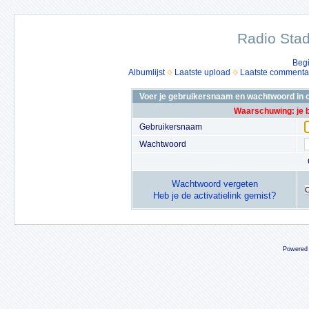
Radio Stad
Beg
Albumlijst
Laatste upload
Laatste commenta
Voer je gebruikersnaam en wachtwoord in o
Waarschuwing: je 
Gebruikersnaam
Wachtwoord
Wachtwoord vergeten
Heb je de activatielink gemist?
Powered