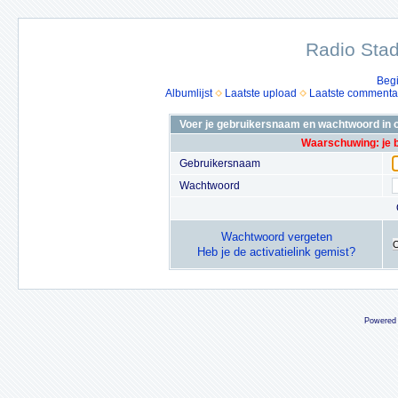
Radio Stad
Beg
Albumlijst
Laatste upload
Laatste commenta
Voer je gebruikersnaam en wachtwoord in o
Waarschuwing: je 
Gebruikersnaam
Wachtwoord
Wachtwoord vergeten
Heb je de activatielink gemist?
Powered