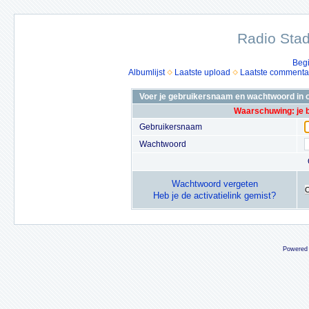
Radio Stad
Beg
Albumlijst
Laatste upload
Laatste commenta
Voer je gebruikersnaam en wachtwoord in o
Waarschuwing: je 
Gebruikersnaam
Wachtwoord
Wachtwoord vergeten
Heb je de activatielink gemist?
Powered