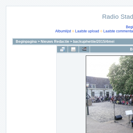
Radio Stad
Beg
Albumlijst
Laatste upload
Laatste commenta
Beginpagina
>
Nieuws Redactie
>
backup/nettie/2015/4mei
B