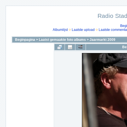
Radio Stad
Beg
Albumlijst
Laatste upload
Laatste commenta
Beginpagina
>
Laatst gemaakte foto albums
>
Jaarmarkt 2009
Be