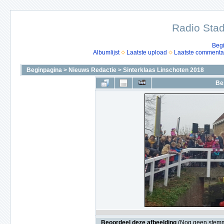
Radio Stad
Beg
Albumlijst
Laatste upload
Laatste commenta
Beginpagina
>
Nieuws Redactie
>
Sinterklaas Linschoten 2018
Be
Beoordeel deze afbeelding
(Nog geen stem