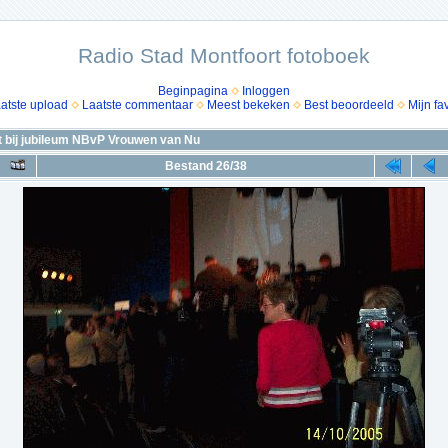
Radio Stad Montfoort fotoboek
Beginpagina
Inloggen
atste upload
Laatste commentaar
Meest bekeken
Best beoordeeld
Mijn fa
t bij jubileum NBvP Vrouwen van Nu
Bestand 26/38