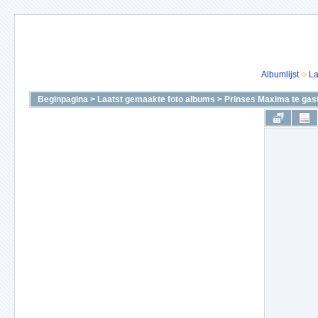
Albumlijst
La
Beginpagina
>
Laatst gemaakte foto albums
>
Prinses Maxima te gas