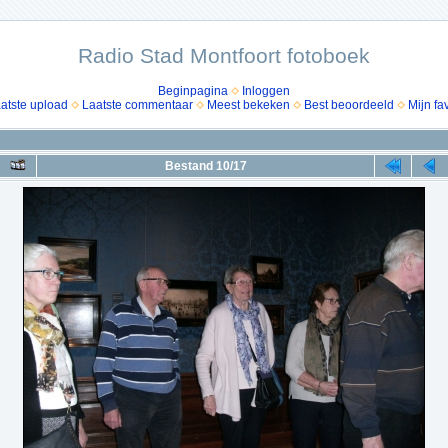
Radio Stad Montfoort fotoboek
Beginpagina
Inloggen
atste upload
Laatste commentaar
Meest bekeken
Best beoordeeld
Mijn fa
Bestand 10/17