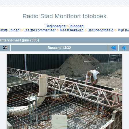
Radio Stad Montfoort fotoboek
Beginpagina
Inloggen
atste upload
Laatste commentaar
Meest bekeken
Best beoordeeld
Mijn fa
antennemast (juni 2005)
Bestand 13/32