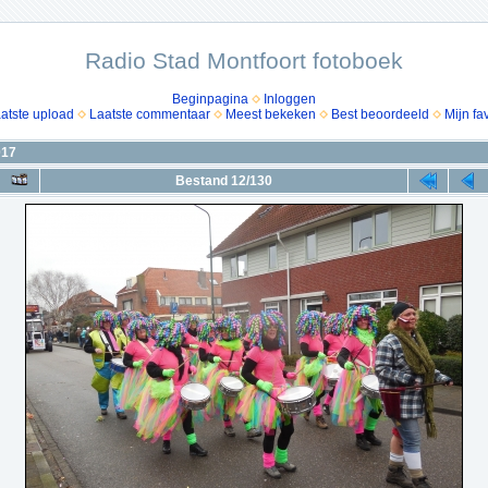
Radio Stad Montfoort fotoboek
Beginpagina
Inloggen
atste upload
Laatste commentaar
Meest bekeken
Best beoordeeld
Mijn fa
017
Bestand 12/130