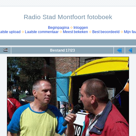
Radio Stad Montfoort fotoboek
Beginpagina
Inloggen
atste upload
Laatste commentaar
Meest bekeken
Best beoordeeld
Mijn fa
Bestand 17/23