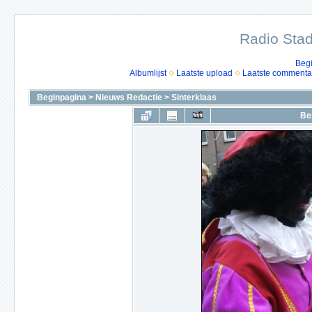
Radio Stad
Beg
Albumlijst
Laatste upload
Laatste commenta
Beginpagina
>
Nieuws Redactie
>
Sinterklaas
Be